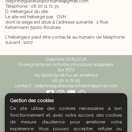
delphineguilleuxsportsante@gmail.com
Téléphone : 06 20 11 71 35
D. Hébergeur du site
Le site est hébergé par : OVH
dont le siège est situé à l'adresse suivante : 2 Rue
Kellermann 59100 Roubaix
L'hébergeur peut être contacté au numéro de téléphone
suivant : 1007
Delphine GUILLEUX
Enseignante en Activités physiques adaptées
Sur RDV
Au domicile et/ou en extérieur
06 20 11 71 35
contact : delphineguilleuxsportsante@gmail.com
Gestion des cookies
Ce site utilise des cookies nécessaires à son
fonctionnement et, avec votre accord, des cookies
de mesure d’audience pour améliorer votre
expérience. Vous pouvez accepter, refuser ou